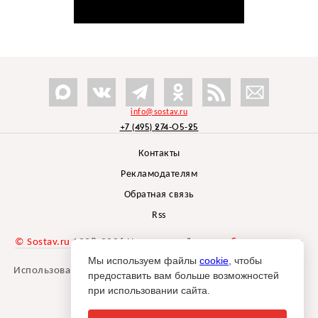
info@sostav.ru
+7 (495) 274-05-25
Контакты
Рекламодателям
Обратная связь
Rss
© Sostav.ru
1998-2026 Независимый проект
брендингового
агентства Depot
Мы используем файлы
cookie
, чтобы
Использование материалов Sostav.ru допустимо только при
предоставить вам больше возможностей
указании источника.
при использовании сайта.
Дизайн сайта -
Liqium
.
18+