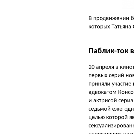
В продвижении бо
которых Татьяна 
Паблик-ток 
20 апреля в кин
первых серий нов
приняли участие 
адвокатом Консо
и актрисой сери
седьмой ежегодн
целью которой я
сексуализированн