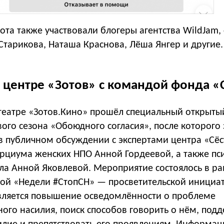
та также участвовали блогеры агентства WildJam,
Старикова, Наташа Краснова, Лёша Янгер и другие.
в центре «Зотов» с командой фонда «
отеатре «Зотов.Кино» прошёл специальный открыты
ого сезона «Обоюдного согласия», после которого
в публичном обсуждении с экспертами центра «Сёс
рциума женских НПО Анной Гордеевой, а также пс
ала Анной Яковлевой. Мероприятие состоялось в р
ой «Недели #СтопСН» — просветительской инициа
вляется повышение осведомлённости о проблеме
ого насилия, поиск способов говорить о нём, под