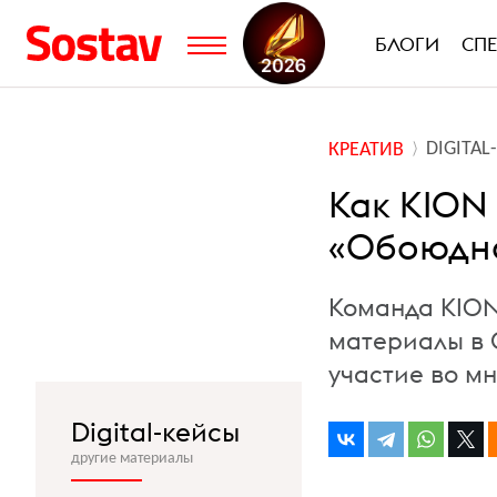
БЛОГИ
СП
DIGITA
КРЕАТИВ
Как KION
«Обоюдно
Команда KION
материалы в 
участие во м
Digital-кейсы
другие материалы