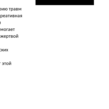
орию травм
креативная
м
омогает
л жертвой
ских
т этой