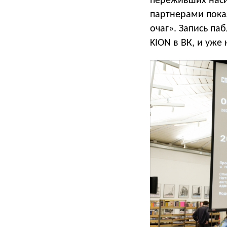
переживших наси
партнерами пока
очаг». Запись па
KION в ВК, и уже