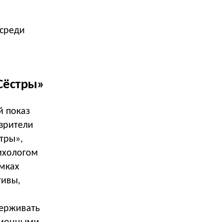
 среди
Сёстры»
й показ
 зрители
тры»,
ихологом
амках
тивы,
держивать