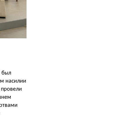
о был
ем насилии
 провели
шнем
ертвами
я