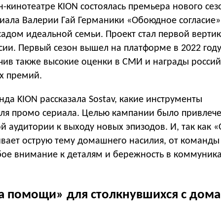
н-кинотеатре KION состоялась премьера нового сез
иала Валерии Гай Германики «Обоюдное согласие» 
садом идеальной семьи. Проект стал первой верти
ии. Первый сезон вышел на платформе в 2022 году
учив также высокие оценки в СМИ и награды россий
х премий.
да KION рассказала Sostav, какие инструменты
для промо сериала. Целью кампании было привлеч
й аудитории к выходу новых эпизодов. И, так как
ивает острую тему домашнего насилия, от команды
бое внимание к деталям и бережность в коммуник
ка помощи» для столкнувшихся с до