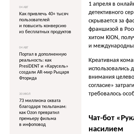
1 апреля в онлай
04 АВГ
детективного сер
Как привлечь 40+ тысяч
пользователей
скрывается за фа
и повысить конверсию
франшизой в Росс
из бесплатных продуктов
хитом KION, пол
и международны
04 АВГ
Портал в дополненную
Креативная коман
реальность: как
PresiDENT и «Карусель»
использовались 
создали AR-мир Рыцаря
внимания целево
Фторида
согласие» затраг
требовалось осо
30 ИЮЛ
73 миллиона охвата
благодаря тюльпанам:
как Ozon превратил
Чат-бот «Ру
премьеру фильма
в инфоповод
насилием