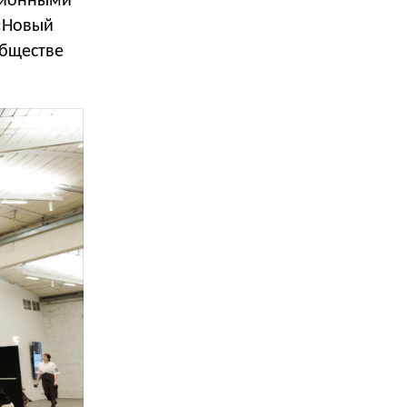
ционными
«Новый
обществе