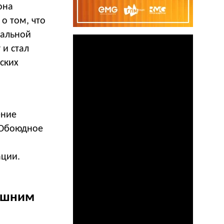
она
о том, что
кальной
 и стал
ских
ение
 «Обоюдное
ации.
машним