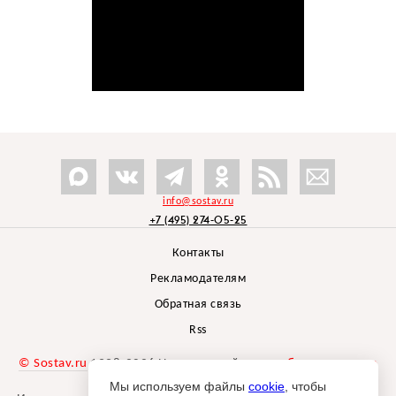
info@sostav.ru
+7 (495) 274-05-25
Контакты
Рекламодателям
Обратная связь
Rss
© Sostav.ru
1998-2026 Независимый проект
брендингового
агентства Depot
Мы используем файлы
cookie
, чтобы