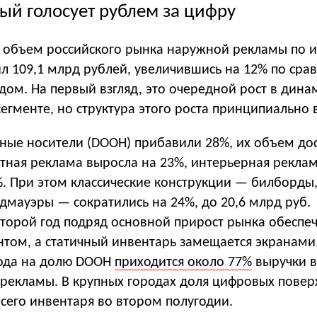
ый голосует рублем за цифру
, объем российского рынка наружной рекламы по 
ил 109,1 млрд рублей, увеличившись на 12% по ср
дом. На первый взгляд, это очередной рост в дин
гменте, но структура этого роста принципиально 
ые носители (DOOH) прибавили 28%, их объем дос
итная реклама выросла на 23%, интерьерная рекла
%. При этом классические конструкции — билборды
дмауэры — сократились на 24%, до 20,6 млрд руб.
второй год подряд основной прирост рынка обеспе
том, а статичный инвентарь замещается экранами
года на долю DOOH
приходится около 77%
выручки в
рекламы. В крупных городах доля цифровых повер
всего инвентаря во втором полугодии.