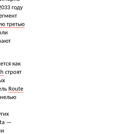
2033 году
егмент
ую третью
оли
вают
ется как
th
строят
ых
ель
Route
анелью
угих
ata —
ми