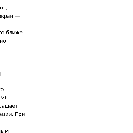
ты,
экран —
Это ближе
жно
я
то
амы
вращает
ации. При
емым