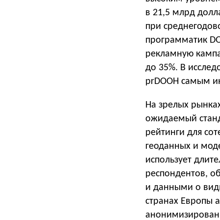
в 21,5 млрд долл
при среднегодов
программатик DO
рекламную кампан
до 35%. В иссле
prDOOH самым и
На зрелых рынка
ожидаемый станд
рейтинги для сот
геоданных и мод
использует длите
респондентов, о
и данными о вид
странах Европы 
анонимизированн