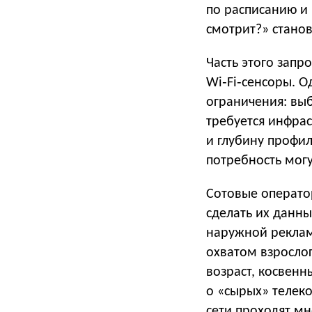
по расписанию и 
смотрит?» станов
Часть этого запр
Wi‑Fi‑сенсоры. О
ограничения: выб
требуется инфрас
и глубину профи
потребность могу
Сотовые операто
сделать их данн
наружной реклам
охватом взрослог
возраст, косвенн
о «сырых» телеко
сети проходят мн