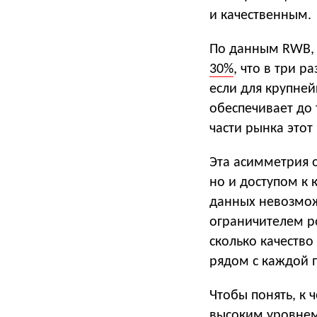
и качественным.
По данным RWB, 
30%
, что в три 
если для крупне
обеспечивает до
части рынка этот
Эта асимметрия о
но и доступом к
данных невозмож
ограничителем ро
сколько качество
рядом с каждой п
Чтобы понять, к 
высоким уровнем