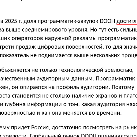
в 2025 г. доля программатик-закупок DOOH
достигл
раза выше среднемирового уровня. Но тут есть сильн
йших операторов наружной рекламы программатик
 трети продаж цифровых поверхностей, то для знач
 показатель не поднимается выше нескольких проц
бъясняется не только технологической зрелостью,
 качественным аудиторным данным. Программатик 
ен, он опирается на профиль аудитории. Поэтому
ста становится не столько наличие экранов и пла
 и глубина информации о том, какая аудитория нах
оверхностью и как она меняется во времени.
чему придет Россия, достаточно посмотреть на рынк
 зрелости. Глобальный рынок DOOH
оценивался
п