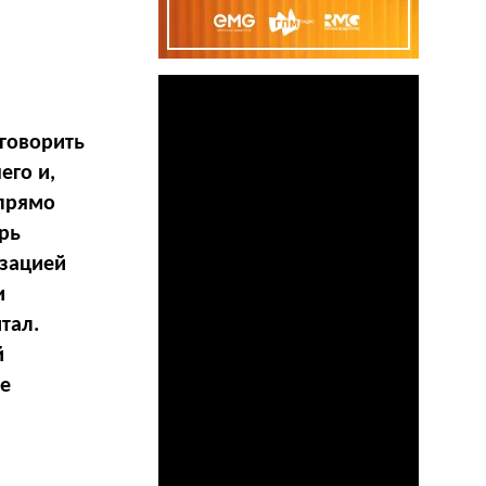
 говорить
его и,
 прямо
рь
изацией
и
тал.
й
ее