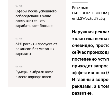
07 АВГ
Реклама
Оферы после успешного
ПАО ВЫМПЕЛКОМ 
собеседования чаще
erid:2W5zFJU9L8q
отклоняют те, кто
зарабатывает больше
Наружная реклам
«классика вечна»
07 АВГ
61% россиян пропускают
очевидно, прост
вакансии без указания
сейчас происход
зарплаты
постепенно усту
приходит запрос
06 АВГ
Зумеры выбрали кофе
эффективности (
вместо корпоративов
И главный вопро
рекламы, а в то
развитие.