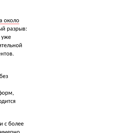
а около
ый разрыв:
 уже
ительной
ентов.
без
тформ,
одится
и с более
римерно