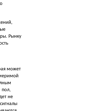
но
жений,
ные
еры. Рынку
ость
рая может
змеримой
олным
 пол,
дет не
 сигналы
иваются,