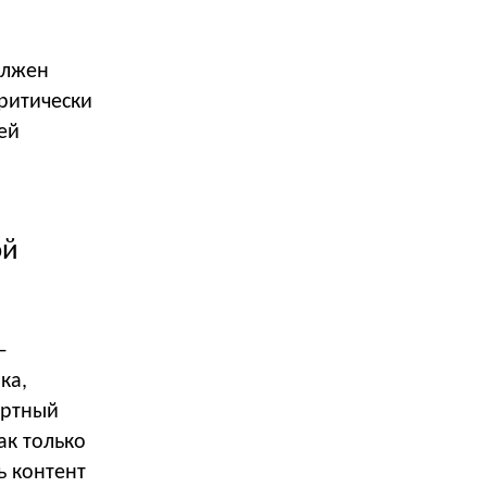
олжен
критически
ей
ой
—
ка,
артный
ак только
ь контент