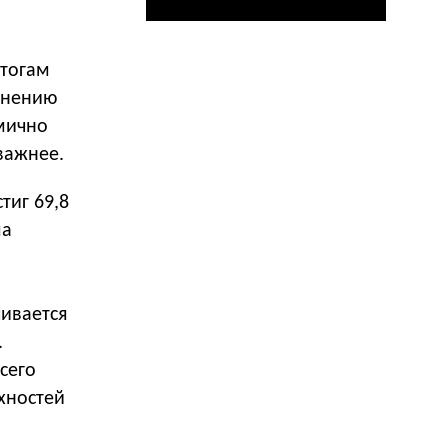
итогам
авнению
амично
важнее.
тиг 69,8
ма
,
чивается
.
сего
хностей