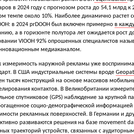
аров в 2024 году с прогнозом роста до 54,1 млрд к 
ом темпе около 10%. Наиболее динамично растет с
OH: в 2024 prDOOH был включен примерно
в кажд
ию, а в горизонте полутора лет ожидается рост д
довании VIOOH 92% опрошенных специалистов назы
нновационным медиаканалом.
х измеримость наружной рекламы уже воспринима
арт. В США индустриальные системы вроде
Geopa
ен тысяч конструкций на основе массивов мобильн
елирования контактов. В Великобритании измерит
льное спутниковое (GPS) наблюдение за крупной п
богащенное социо-демографической информацией
имости рекламных поверхностей. В Германии и др
активно развиваются решения на базе movement d
ых траекторий устройств, связанных с аудиторны