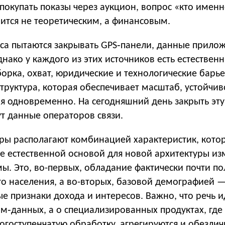
покупать показы через аукцион, вопрос «кто имен
ится не теоретическим, а финансовым.
оса пытаются закрывать GPS‑панели, данные прило
днако у каждого из этих источников есть естествен
орка, охват, юридические и технологические барь
труктура, которая обеспечивает масштаб, устойчив
ля одновременно. На сегодняшний день закрыть эту
т данные операторов связи.
ры располагают комбинацией характеристик, кото
ые естественной основой для новой архитектуры и
ы. Это, во-первых, обладание фактически почти п
о населения, а во-вторых, базовой демографией —
ые признаки дохода и интересов. Важно, что речь и
м‑данных, а о специализированных продуктах, где
огоступенчатую обработку, агрегируются и обезлич