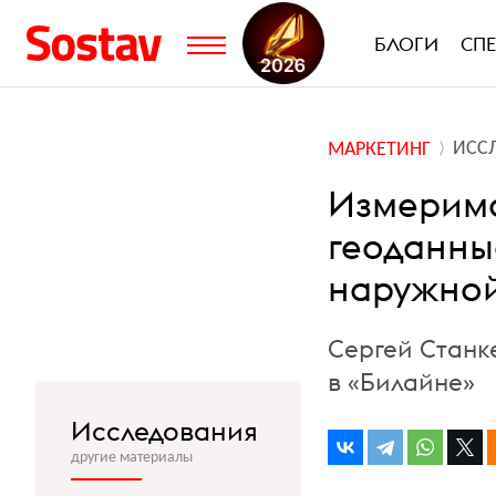
БЛОГИ
СП
ИСС
МАРКЕТИНГ
Измеримо
геоданны
наружно
Сергей Станк
в «Билайне»
Исследования
другие материалы