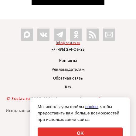
info@sostav.ru
+7 (495) 274-05-25
Контакты
Рекламодателям
Обратная связь
Rss
© Sostav.ru
1998-2026 Независимый проект
брендингового
агентства Depot
Мы используем файлы
cookie
, чтобы
Использование материалов Sostav.ru допустимо только при
предоставить вам больше возможностей
указании источника.
при использовании сайта.
Дизайн сайта -
Liqium
.
18+
OK