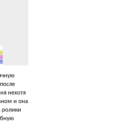
ичную
 после
иня нехотя
аном и она
ь ролики
обную