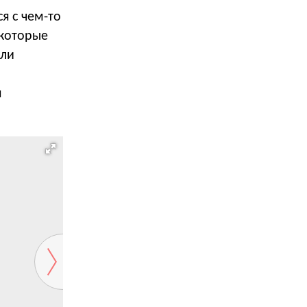
я с чем-то
 которые
ели
я