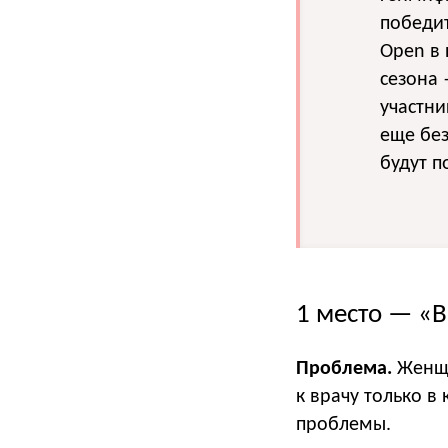
победит
Open в 
сезона 
участни
еще без
будут п
1 место — «B
Проблема.
Женщи
к врачу только в
проблемы.