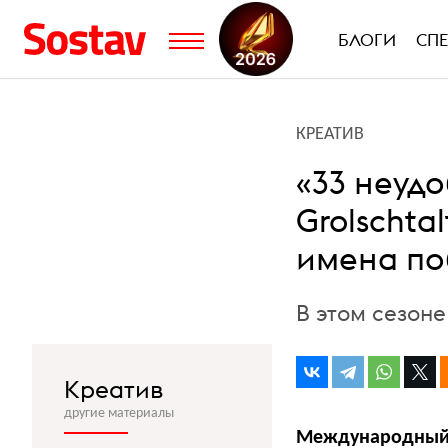
БЛОГИ
СП
КРЕАТИВ
«33 неуд
Grolschta
имена по
В этом сезоне
Креатив
другие материалы
Международный о