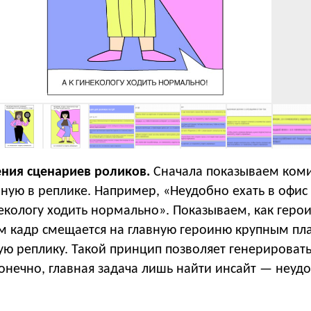
ния сценариев роликов.
Сначала показываем ком
ную в реплике. Например, «Неудобно ехать в офис
некологу ходить нормально». Показываем, как геро
ем кадр смещается на главную героиню крупным пл
ую реплику. Такой принцип позволяет генерироват
онечно, главная задача лишь найти инсайт — неуд