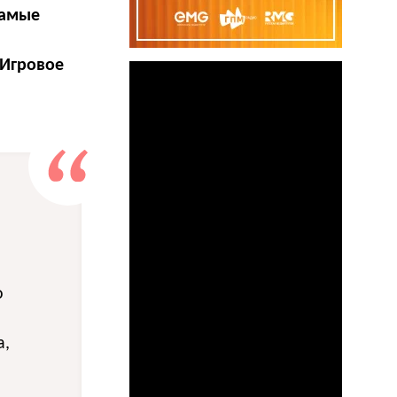
самые
«Игровое
о
а,