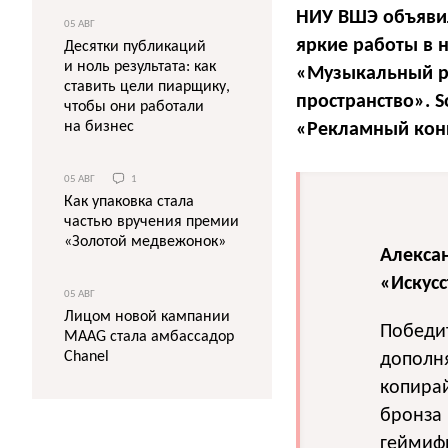
НИУ ВШЭ объявил
05 АВГ
яркие работы в 
Десятки публикаций
и ноль результата: как
«Музыкальный р
ставить цели пиарщику,
пространство». 
чтобы они работали
на бизнес
«Рекламный кон
05 АВГ
1
Как упаковка стала
частью вручения премии
«Золотой медвежонок»
Алекса
«Искус
05 АВГ
Лицом новой кампании
Победи
MAAG стала амбассадор
Chanel
дополня
копирай
бронза 
геймифи