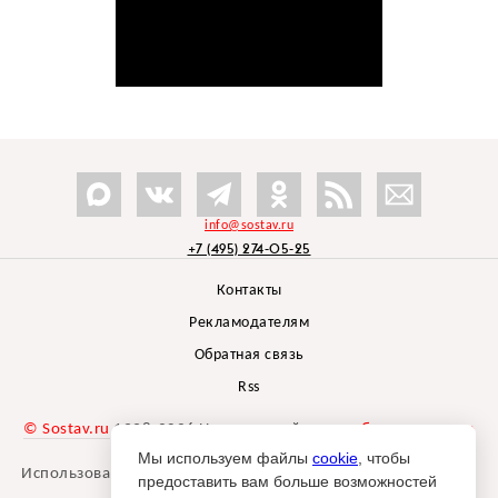
info@sostav.ru
+7 (495) 274-05-25
Контакты
Рекламодателям
Обратная связь
Rss
© Sostav.ru
1998-2026 Независимый проект
брендингового
агентства Depot
Мы используем файлы
cookie
, чтобы
Использование материалов Sostav.ru допустимо только при
предоставить вам больше возможностей
указании источника.