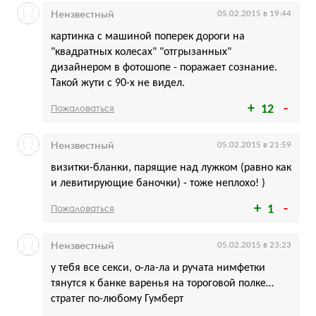
Неизвестный
05.02.2015 в 19:44
картинка с машиной поперек дороги на
"квадратных колесах" "отгрызанных"
дизайнером в фотошопе - поражает сознание.
Такой жути с 90-х не видел.
Пожаловаться
12
Неизвестный
05.02.2015 в 21:59
визитки-бланки, парящие над лужком (равно как
и левитирующие баночки) - тоже неплохо! )
Пожаловаться
1
Неизвестный
05.02.2015 в 23:23
у тебя все секси, о-ла-ла и ручата нимфетки
тянутся к банке варенья на тороговой полке…
стратег по-любому Гумберт