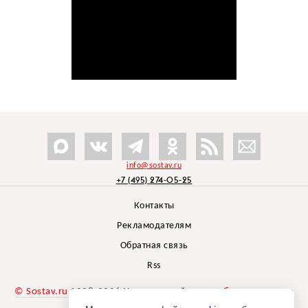
info@sostav.ru
+7 (495) 274-05-25
Контакты
Рекламодателям
Обратная связь
Rss
© Sostav.ru
1998-2026 Независимый проект
брендингового
агентства Depot