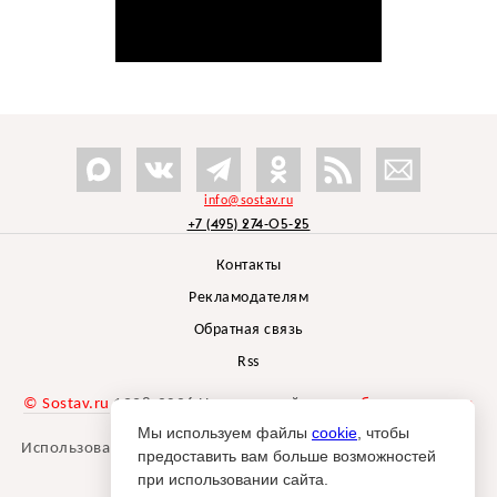
info@sostav.ru
+7 (495) 274-05-25
Контакты
Рекламодателям
Обратная связь
Rss
© Sostav.ru
1998-2026 Независимый проект
брендингового
агентства Depot
Мы используем файлы
cookie
, чтобы
Использование материалов Sostav.ru допустимо только при
предоставить вам больше возможностей
указании источника.
при использовании сайта.
Дизайн сайта -
Liqium
.