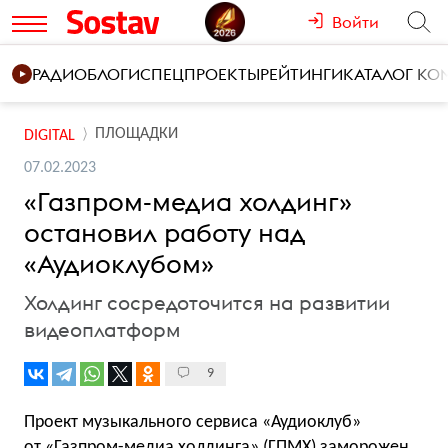
Войти
РАДИО
БЛОГИ
СПЕЦПРОЕКТЫ
РЕЙТИНГИ
КАТАЛОГ К
ПЛОЩАДКИ
DIGITAL
07.02.2023
«Газпром-медиа холдинг»
остановил работу над
«Аудиоклубом»
Холдинг сосредоточится на развитии
видеоплатформ
9
Проект музыкального сервиса «Аудиоклуб»
от «Газпром-медиа холдинга» (ГПМХ) заморожен.