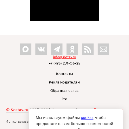
info@sostav.ru
+7 (495) 274-05-25
Контакты
Рекламодателям
Обратная связь
Rss
© Sostav.ru
1998-2026 Независимый проект
брендингового
агентства Depot
Мы используем файлы
cookie
, чтобы
Использование материалов Sostav.ru допустимо только при
предоставить вам больше возможностей
указании источника.