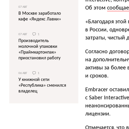
Interactive, кон
Об этом
сообщае
07 АВГ
В Москве заработало
кафе «Яндекс Лавки»
«Благодаря этой
в России, однов
07 АВГ
1
затраты, чистый 
Производитель
молочной упаковки
Согласно договор
«Праймкартонпак»
приостановил работу
на дополнительну
активы за более
06 АВГ
1
и сроков.
У книжной сети
«Республика» сменился
Embracer оставил
владелец
с Saber Interacti
неанонсированны
лицензии.
Отмечается, что 