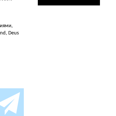
ниями,
and, Deus