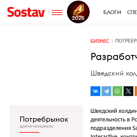
БЛОГИ
СП
ПОТРЕБ
БИЗНЕС
Разработч
Шведский холд
Шведский холдин
Потребрынок
деятельность в Р
другие материалы
подразделения Sa