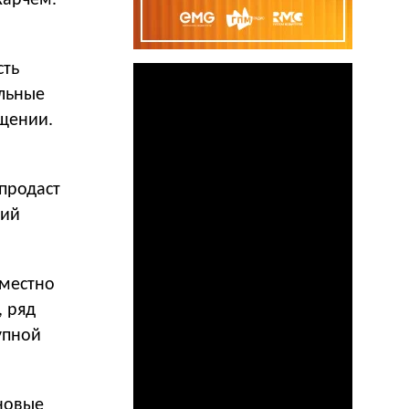
Карчем.
сть
альные
бщении.
 продаст
вий
вместно
, ряд
упной
 новые