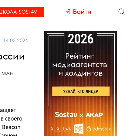
Войти
ШКОЛА
SOSTAV
14.03.2024
оссии
 млн
ращает
в своего
а Beacon