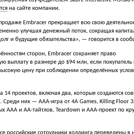
тролируемая соучредителем Sabre Interactive Мэтью 
тся
на сайте компании.
 продаже Embracer прекращает всю свою деятельно
ременно улучшая денежный поток, сокращая капит
долг и будущие обязательства», — говорится в соо
ённостям сторон, Embracer сохраняет право
ю выплату в размере до $94 млн, если покупатель
 высокую цену при соблюдении определённых усло
а 14 проектов, включая два, которые создаются со
ve. Среди них — AAA-игра от 4A Games, Killing Floor 3
х AAA и AA-тайтлов, Teardown и AAA-проект по кр
все российские сотрудники холдинга переведены в