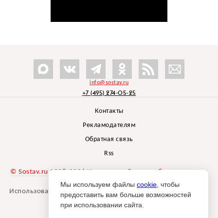
info@sostav.ru
+7 (495) 274-05-25
Контакты
Рекламодателям
Обратная связь
Rss
© Sostav.ru
1998-2026 Независимый проект
брендингового
агентства Depot
Мы используем файлы
cookie
, чтобы
Использование материалов Sostav.ru допустимо только при
предоставить вам больше возможностей
указании источника.
при использовании сайта.
Дизайн сайта -
Liqium
.