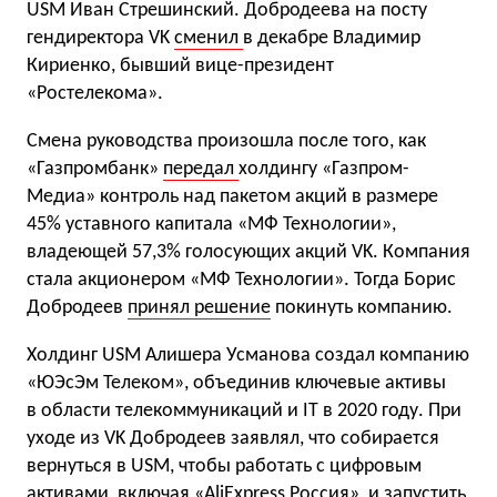
USM Иван Стрешинский. Добродеева на посту
гендиректора VK
сменил
в декабре Владимир
Кириенко, бывший вице-президент
«Ростелекома».
Смена руководства произошла после того, как
«Газпромбанк»
передал
холдингу «Газпром-
Медиа» контроль над пакетом акций в размере
45% уставного капитала «МФ Технологии»,
владеющей 57,3% голосующих акций VK. Компания
стала акционером «МФ Технологии». Тогда Борис
Добродеев
принял решение
покинуть компанию.
Холдинг USM Алишера Усманова создал компанию
«ЮЭсЭм Телеком», объединив ключевые активы
в области телекоммуникаций и IT в 2020 году. При
уходе из VK Добродеев заявлял, что собирается
вернуться в USM, чтобы работать с цифровым
активами, включая «AliExpress Россия», и запустить