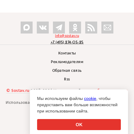
info@sostav.ru
+7 (495) 274-05-25
Контакты
Рекламодателям
Обратная связь
Rss
© Sostav.ru
1998-2026 Независимый проект
брендингового
агентства Depot
Мы используем файлы
cookie
, чтобы
Использование материалов Sostav.ru допустимо только при
предоставить вам больше возможностей
указании источника.
при использовании сайта.
Дизайн сайта -
Liqium
.
18+
OK