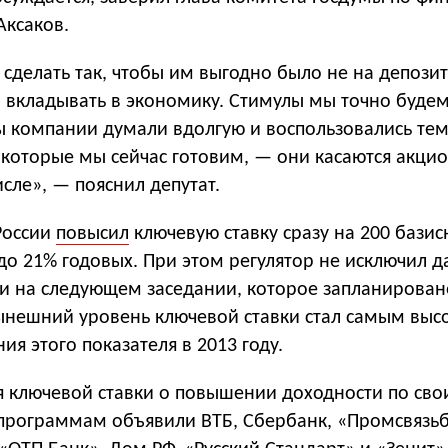
Аксаков.
сделать так, чтобы им выгодно было не на депози
а вкладывать в экономику. Стимулы мы точно буде
бы компании думали вдолгую и воспользовались те
которые мы сейчас готовим, — они касаются акци
исле», — пояснил депутат.
России
повысил
ключевую ставку сразу на 200 базис
до 21% годовых. При этом регулятор не исключил 
ки на следующем заседании, которое запланирован
Нынешний уровень ключевой ставки стал самым выс
ия этого показателя в 2013 году.
я ключевой ставки о повышении доходности по св
программам объявили ВТБ, Сбербанк, «Промсвязьб