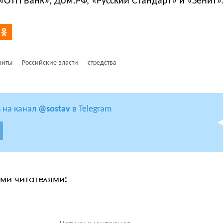
«ОТП Банк», Дом.РФ, «Русский Стандарт» и «Зенит»
зиты
Российские власти
стредства
 на канал
@sostav
в Telegram
ими читателями: