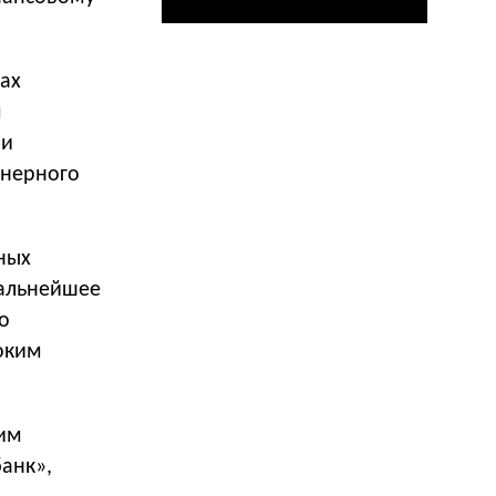
тах
м
ми
онерного
ных
дальнейшее
о
оким
оим
анк»,