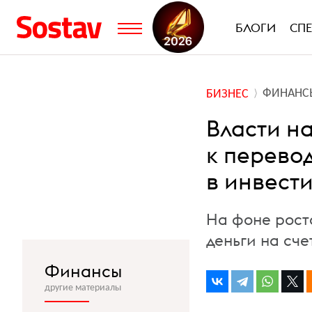
БЛОГИ
СП
ФИНАНС
БИЗНЕС
Власти н
к перево
в инвест
На фоне рост
деньги на сче
Финансы
другие материалы