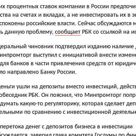
ких процентных ставок компании в России предпоч
ства на счетах и вкладах, а не инвестировать их в 
спокоены российские власти. Сейчас обсуждаются 
ь данную проблему,
сообщает
РБК со ссылкой на и
еральный чиновник подтвердил изданию наличие 
Минпромторг выступил с инициативой внести измен
для банков в части привлечения средств от юридич
о направлено Банку России.
деньги ушли на депозиты вместо инвестиций, дейст
собеседник РБК. Он пояснил, что Минпромторг поп
умать какую-то регуляторику, которая сделает деп
ельными по сравнению с инвестиционной деятельн
еретока денег с депозитов бизнеса в инвестиции
бсуждается, заверил глава комитета Госдумы по ф