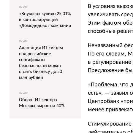
В условиях высо
07 АВГ
«Внуково» купило 25,01%
увеличивать сред
в контролирующей
Этим фактом обе
«Домодедово» компании
способные решит
07 АВГ
Неназванный фед
Адаптация ИТ-систем
По его словам, 
под российские
сертификаты
в регулирование 
безопасности может
Предложение был
стоить бизнесу до 50
млн рублей
«Проблема, что 
есть», — заявил 
07 АВГ
Оборот ИТ-сектора
Центробанк «прид
Москвы вырос на 40%
менее привлекат
Стимулирование п
действительно о