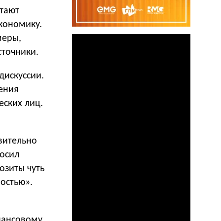
итают
экономику.
меры,
сточники.
дискуссии.
ения
еских лиц.
вительно
росил
озиты чуть
остью».
инансовому