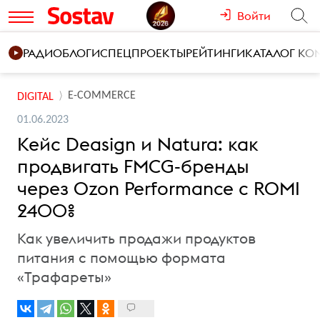
Войти
РАДИО
БЛОГИ
СПЕЦПРОЕКТЫ
РЕЙТИНГИ
КАТАЛОГ К
E-COMMERCE
DIGITAL
01.06.2023
Кейс Deasign и Natura: как
продвигать FMCG-бренды
через Ozon Performance с ROMI
2400%
Как увеличить продажи продуктов
питания с помощью формата
«Трафареты»