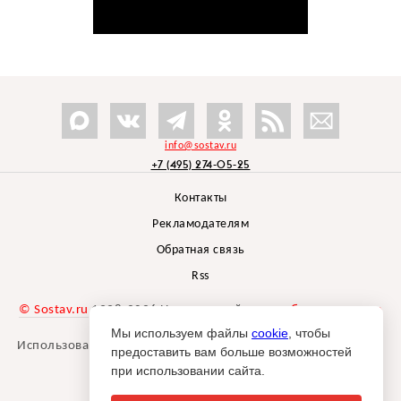
info@sostav.ru
+7 (495) 274-05-25
Контакты
Рекламодателям
Обратная связь
Rss
© Sostav.ru
1998-2026 Независимый проект
брендингового
агентства Depot
Мы используем файлы
cookie
, чтобы
Использование материалов Sostav.ru допустимо только при
предоставить вам больше возможностей
указании источника.
при использовании сайта.
Дизайн сайта -
Liqium
.
18+