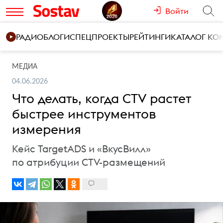
Войти
РАДИО
БЛОГИ
СПЕЦПРОЕКТЫ
РЕЙТИНГИ
КАТАЛОГ К
МЕДИА
04.06.2026
Что делать, когда CTV растет
быстрее инструментов
измерения
Кейс TargetADS и «ВкусВилл»
по атрибуции CTV-размещений