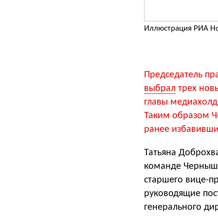
Иллюстрация РИА Н
Председатель пр
выбрал
трех новы
главы медиахолди
Таким образом Ч
ранее избавивши
Татьяна Доброхв
команде Черныше
старшего вице-пр
руководящие пост
генерального дир