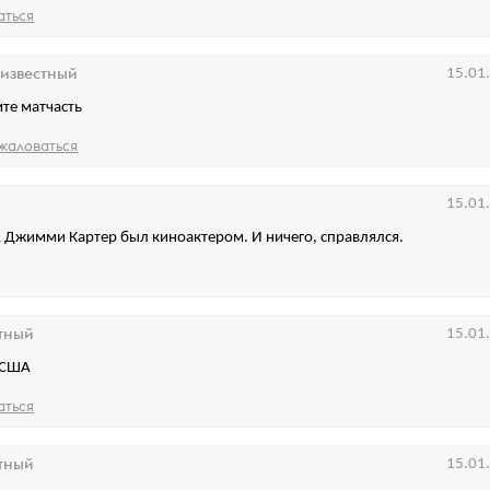
аться
известный
15.01
ите матчасть
жаловаться
15.01
 Джимми Картер был киноактером. И ничего, справлялся.
тный
15.01
в США
аться
тный
15.01