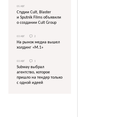
05 АВГ
Студии Cult, Blaster
и Sputnik Films объявили
о создании Cult Group
03 АВГ
2
На рынок медиа вышел
холдинг «М.1»
03 АВГ
1
Subway выбрал
агентство, которое
пришло на тендер только
с одной идеей