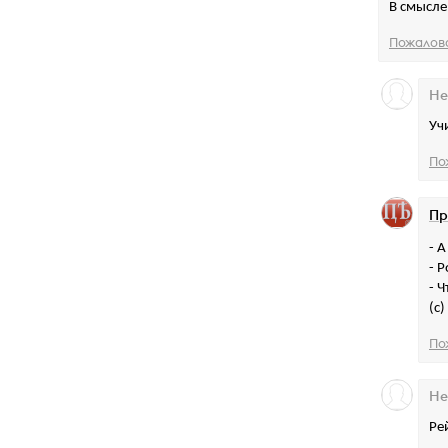
В смысле
Пожалов
Не
Уч
По
Пр
- 
- 
- 
(с
По
Не
Ре