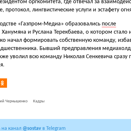
зидентом оргкомитета, где отвечал за взаимодейс
 протокол, лингвистические услуги и эстафету огня
водстве «Газпром-Медиа» образовались
после
Ханумяна и Руслана Терекбаева, о котором стало 
ко начал формировать собственную команду, избав
едшественника. Бывший предправления медиахолд
кже уволил всю команду Николая Сенкевича сразу 
я.
ий Чернышенко
Кадры
 на канал
@sostav
в Telegram