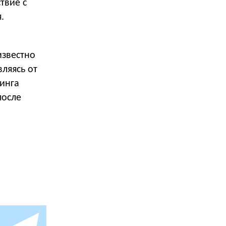
твие с
.
известно
ляясь от
инга
после