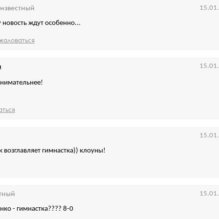
известный
15.01
у новость ждут особенно...
жаловаться
a
15.01
внимательнее!
аться
15.01
к возглавляет гимнастка)) клоуны!
тный
15.01
ко - гимнастка???? 8-0