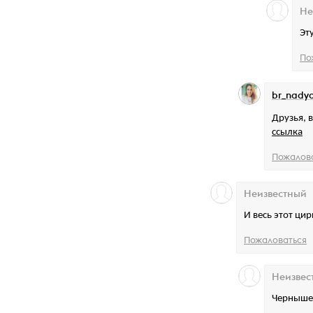
Не
Эт
По
br_nady
Друзья, 
ссылка
Пожалов
Неизвестный
И весь этот цир
Пожаловаться
Неизвес
Чернышен