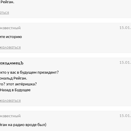
 Рейган.
аться
известный
15.01
ите историю
жаловаться
оходимецЪ
15.01
А кто у вас в будущем президент?
Рональд Рейган.
Что? этот актёришка?
) Назад в Будущее
жаловаться
известный
15.01
йган на радио вроде был)