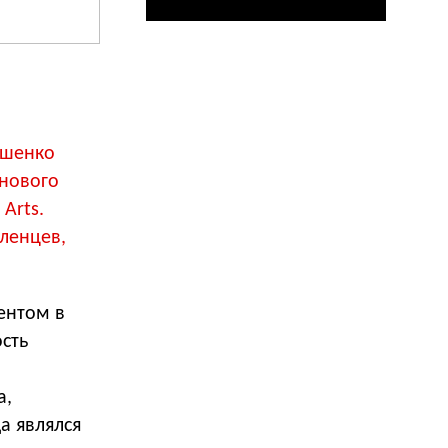
ышенко
 нового
Arts.
ленцев,
ентом в
сть
а,
а являлся