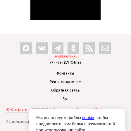
info@sostav.ru
+7 (495) 274-05-25
Контакты
Рекламодателям
Обратная связь
Rss
© Sostav.ru
1998-2026 Независимый проект
брендингового
агентства Depot
Мы используем файлы
cookie
, чтобы
Использование материалов Sostav.ru допустимо только при
предоставить вам больше возможностей
указании источника.
при использовании сайта.