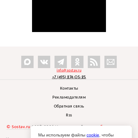
info@sostav.ru
+7 (495) 274-05-25
Контакты
Рекламодателям
Обратная связь
Rss
© Sostav.ru
1998-2026 Независимый проект
брендингового
агентства Depot
Мы используем файлы
cookie
, чтобы