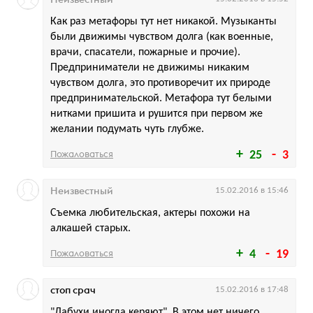
Как раз метафоры тут нет никакой. Музыканты
были движимы чувством долга (как военные,
врачи, спасатели, пожарные и прочие).
Предприниматели не движимы никаким
чувством долга, это противоречит их природе
предпринимательской. Метафора тут белыми
нитками пришита и рушится при первом же
желании подумать чуть глубже.
Пожаловаться
25
3
Неизвестный
15.02.2016 в 15:46
Съемка любительская, актеры похожи на
алкашей старых.
Пожаловаться
4
19
стоп срач
15.02.2016 в 17:48
"Лабухи иногда керяют". В этом нет ничего