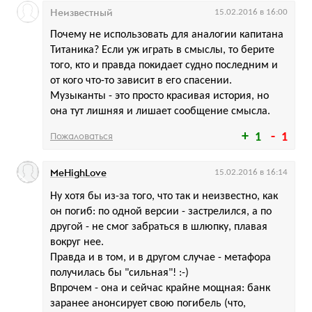
Неизвестный
15.02.2016 в 16:00
Почему не использовать для аналогии капитана
Титаника? Если уж играть в смыслы, то берите
того, кто и правда покидает судно последним и
от кого что-то зависит в его спасении.
Музыканты - это просто красивая история, но
она тут лишняя и лишает сообщение смысла.
Пожаловаться
1
1
MeHighLove
15.02.2016 в 16:14
Ну хотя бы из-за того, что так и неизвестно, как
он погиб: по одной версии - застрелился, а по
другой - не смог забраться в шлюпку, плавая
вокруг нее.
Правда и в том, и в другом случае - метафора
получилась бы "сильная"! :-)
Впрочем - она и сейчас крайне мощная: банк
заранее анонсирует свою погибель (что,