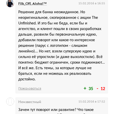
Filk_Off, Aloha!™
15.02.2016 в 16:55
Решение для банка неожиданное. Но
неоригинальное, скопированное с акции The
Unfinished. И это бы не беда, если бы и
агентство, и клиент пошли в своих разработках
дальше, развили бы первоначальную идею,
добавили поворот или какое-то интересное
решение (парус с логотипом - слишком
линейно)... Но нет, взяли суперскую идею и
сильно её упростили (и даже выхолостили). Всё
понятно: бюджет ограничен, сроки поджимают...
И всё же. Есть темы, за которые лучше не
браться, если не можешь их реализовать
достойно.
Пожаловаться
35
12
Неизвестный
15.02.2016 в 17:52
Зачем тут поворот или развитие? Что такое