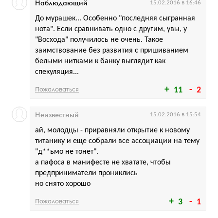
Наблюдающий
15.02.2016 в 16:46
До мурашек... Особенно "последняя сыгранная
нота". Если сравнивать одно с другим, увы, у
"Восхода" получилось не очень. Такое
заимствование без развития с пришиванием
белыми нитками к банку выглядит как
спекуляция...
Пожаловаться
11
2
Неизвестный
15.02.2016 в 15:54
ай, молодцы - приравняли открытие к новому
титанику и еще собрали все ассоциации на тему
"д**ьмо не тонет".
а пафоса в манифесте не хватате, чтобы
предприниматели прониклись
но снято хорошо
Пожаловаться
3
1