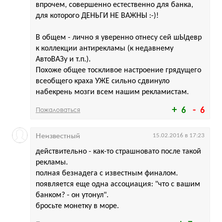
впрочем, совершенно естественно для банка,
для которого ДЕНЬГИ НЕ ВАЖНЫ :-)!
В общем - лично я уверенно отнесу сей шЫдевр
к коллекции антирекламы (к недавнему
АвтоВАЗу и т.п.).
Похоже общее тоскливое настроение грядущего
всеобщего краха УЖЕ сильно сдвинуло
набекрень мозги всем нашим рекламистам.
Пожаловаться
6
6
Неизвестный
15.02.2016 в 17:23
действительно - как-то страшновато после такой
рекламы.
полная безнадега с известным финалом.
появляется еще одна ассоциация: "что с вашим
банком? - он утонул".
бросьте монетку в море.