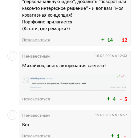
"первоначальную идею", добавить "поворот или
какое-то интересное решение" - и вот вам "моя
креативная концепция!"
Портфолио прилагается.
(Кстати, где ремарки?)
Пожаловаться
14
12
Неизвестный
16.02.2016 в 12:33
Михайлов, опять авторизация слетела?
Пожаловаться
4
5
Неизвестный
15.02.2016 в 16:57
Вот
Пожаловаться
1