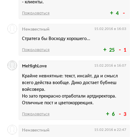
- клиенты.
Пожаловаться
4
Неизвестный
15.02.2016 в 16:03
Стратега бы Восходу хорошего...
Пожаловаться
25
1
MeHighLove
15.02.2016 в 16:07
Крайне невнятные: текст, инсайт, да и смысл
всего действа вообще. Дико достает бубнеш
войсовера.
Но зато прекрасно отработали артдиректора.
Отличные пост и цветокоррекция.
Пожаловаться
6
3
Неизвестный
15.02.2016 в 22:47