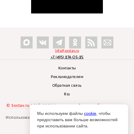
info@sostav.ru
+7 (495) 274-05-25
Контакты
Рекламодателям
Обратная связь
Rss
© Sostav.ru
1998-2026 Независимый проект
брендингового
агентства Depot
Мы используем файлы
cookie
, чтобы
Использование материалов Sostav.ru допустимо только при
предоставить вам больше возможностей
указании источника.
при использовании сайта.
Дизайн сайта -
Liqium
.