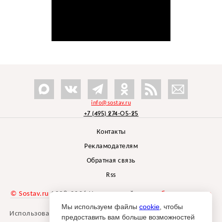
info@sostav.ru
+7 (495) 274-05-25
Контакты
Рекламодателям
Обратная связь
Rss
© Sostav.ru
1998-2026 Независимый проект
брендингового
агентства Depot
Мы используем файлы
cookie
, чтобы
Использование материалов Sostav.ru допустимо только при
предоставить вам больше возможностей