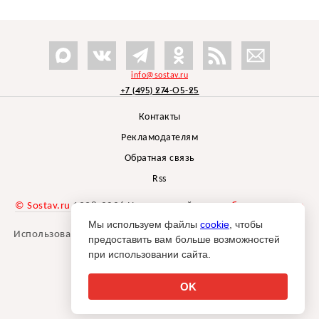
info@sostav.ru
+7 (495) 274-05-25
Контакты
Рекламодателям
Обратная связь
Rss
© Sostav.ru
1998-2026 Независимый проект
брендингового
агентства Depot
Мы используем файлы
cookie
, чтобы
Использование материалов Sostav.ru допустимо только при
предоставить вам больше возможностей
указании источника.
при использовании сайта.
Дизайн сайта -
Liqium
.
18+
OK