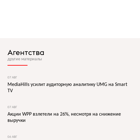
Агентства
другие материалы
07 АВГ
MediaHills усилит аудиторную аналитику UMG на Smart
TV
07 АВГ
Акции WPP взлетели на 26%, несмотря на снижение
выручки
06 АВГ