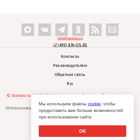
info@sostav.ru
+7 (495) 274-05-25
Контакты
Рекламодателям
Обратная связь
Rss
© Sostav.ru
1998-2026 Независимый проект
брендингового
агентства Depot
Мы используем файлы
cookie
, чтобы
Использование материалов Sostav.ru допустимо только при
предоставить вам больше возможностей
указании источника.
при использовании сайта.
Дизайн сайта -
Liqium
.
18+
OK