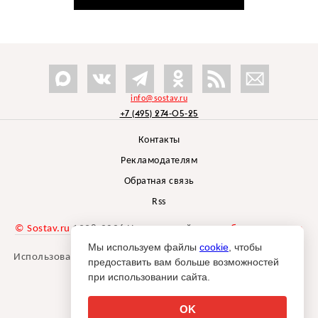
info@sostav.ru
+7 (495) 274-05-25
Контакты
Рекламодателям
Обратная связь
Rss
© Sostav.ru
1998-2026 Независимый проект
брендингового
агентства Depot
Мы используем файлы
cookie
, чтобы
Использование материалов Sostav.ru допустимо только при
предоставить вам больше возможностей
указании источника.
при использовании сайта.
Дизайн сайта -
Liqium
.
18+
OK