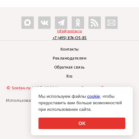
info@sostav.ru
+7 (495) 274-05-25
Контакты
Рекламодателям
Обратная связь
Rss
© Sostav.ru
1998-2026 Независимый проект
брендингового
агентства Depot
Мы используем файлы
cookie
, чтобы
Использование материалов Sostav.ru допустимо только при
предоставить вам больше возможностей
указании источника.
при использовании сайта.
Дизайн сайта -
Liqium
.
18+
OK