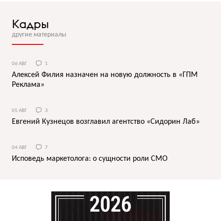
Кадры
другие материалы
06 АВГ
1
Алексей Филия назначен на новую должность в «ГПМ
Реклама»
05 АВГ
3
Евгений Кузнецов возглавил агентство «Сидорин Лаб»
04 АВГ
7
Исповедь маркетолога: о сущности роли СМО