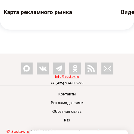
Карта рекламного рынка
Вид
info@sostav.ru
+7 (495) 274-05-25
Контакты
Рекламодателям
Обратная связь
Rss
© Sostav.ru
1998-2026 Независимый проект
брендингового