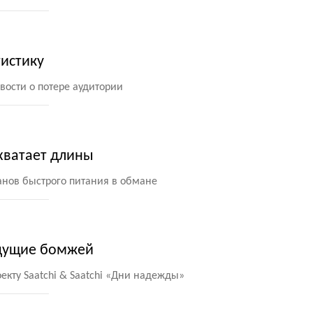
тистику
вости о потере аудитории
хватает длины
анов быстрого питания в обмане
едущие бомжей
кту Saatchi & Saatchi
«
Дни надежды»