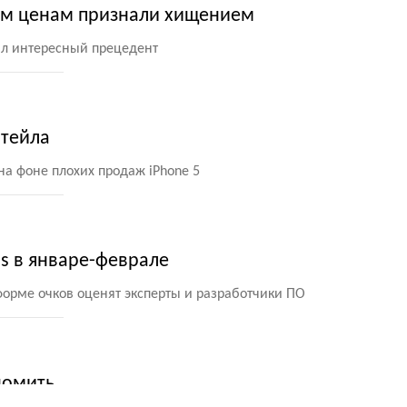
ым ценам признали хищением
ал интересный прецедент
итейла
на фоне плохих продаж iPhone 5
ss в январе-феврале
рме очков оценят эксперты и разработчики ПО
номить