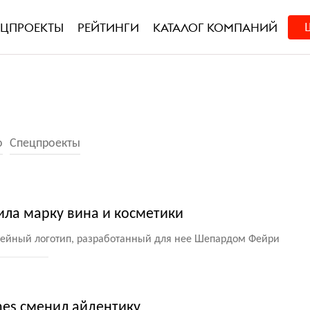
ЕЦПРОЕКТЫ
РЕЙТИНГИ
КАТАЛОГ КОМПАНИЙ
о
Спецпроекты
ла марку вина и косметики
мейный логотип, разработанный для нее Шепардом Фейри
ines сменил айдентику