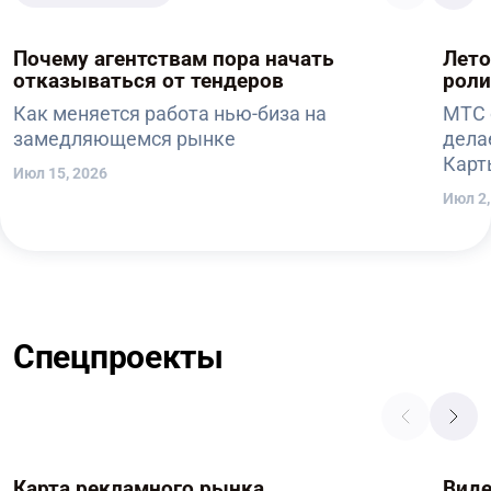
Почему агентствам пора начать
Лето
отказываться от тендеров
роли
Как меняется работа нью-биза на
МТС 
замедляющемся рынке
дела
Карт
Июл 15, 2026
Июл 2,
Спецпроекты
Карта рекламного рынка
Вид