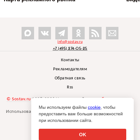
info@sostav.ru
+7 (495) 274-05-25
Контакты
Рекламодателям
Обратная связь
Rss
© Sostav.ru
1998-2026 Независимый проект
брендингового
агентства Depot
Мы используем файлы
cookie
, чтобы
Использование материалов Sostav.ru допустимо только при
предоставить вам больше возможностей
указании источника.
при использовании сайта.
Дизайн сайта -
Liqium
.
18+
OK