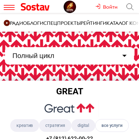
Войти
РАДИО
БЛОГИ
СПЕЦПРОЕКТЫ
РЕЙТИНГИ
КАТАЛОГ К
Полный цикл
GREAT
креатив
стратегия
digital
все услуги
+7 (812) 622-00-22