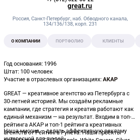
great.ru
Россия, Санкт-Петербург, наб. Обводного канала,
134/136/138, корп. 231
О КОМПАНИИ
ПОРТФОЛИО
КЛИЕНТЫ
Год основания: 1996
Штат: 100 человек
Участие в отраслевых организациях:
АКАР
GREAT — креативное агентство из Петербурга с
30-летней историей. Мы создаём рекламные
кампании, где стратегия и креатив работают как
единый механизм — на результат. Входим в топ-3
рейтинга АКАР и топ-1 рейтинга креативных
Наша миссия — делать эффективную рекламу
агентств от Рейтинга Рунета. Наши проекты
интересной для людей.