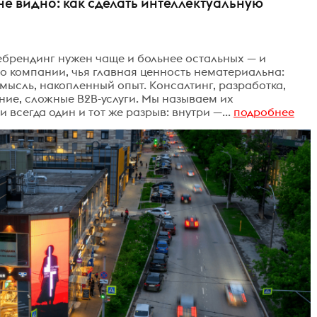
е видно: как сделать интеллектуальную
ебрендинг нужен чаще и больнее остальных — и
то компании, чья главная ценность нематериальна:
мысль, накопленный опыт. Консалтинг, разработка,
ие, сложные B2B-услуги. Мы называем их
всегда один и тот же разрыв: внутри —...
подробнее