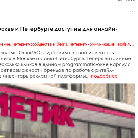
скве и Петербурге доступны для онлайн-
Digital (web-дизайн, интернет-реклама и продвижение, интернет-сообщества и блоги, интернет-коммуникации, мобильный маркетинг, реклама на цифровых экранах)
рекламы Omni360.io добавила в свой инвентарь
ит» в Москве и Санкт-Петербурге. Теперь витринные
сколько кликов в едином programmatic-окне наряду с
ает возможности брендов по работе с ритейл-
в инвентарь рекламной платформы...
подробнее