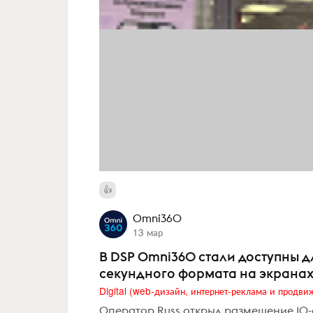
Omni360
13 мар
В DSP Omni360 стали доступны д
секундного формата на экранах
Оператор Russ открыл размещение 10