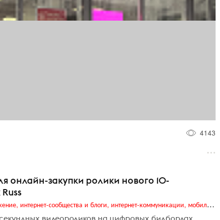
4143
ля онлайн-закупки ролики нового 10-
 Russ
Digital (web-дизайн, интернет-реклама и продвижение, интернет-сообщества и блоги, интернет-коммуникации, мобильный маркетинг, реклама на цифровых экранах)
-секундных видеороликов на цифровых билбордах.