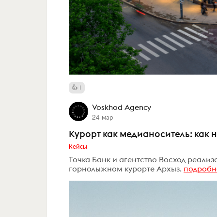
1
Voskhod Agency
24 мар
Курорт как медианоситель: как 
Кейсы
Точка Банк и агентство Восход реали
горнолыжном курорте Архыз.
подробн