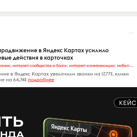
продвижение в Яндекс Картах усилило
евые действия в карточках
Digital (web-дизайн, интернет-реклама и продвижение, интернет-сообщества и блоги, интернет-коммуникации, мобильный маркетинг, реклама на цифровых экранах)
е в Яндекс Картах увеличили звонки на 17,77%, клики
е на 64,74%
подробнее