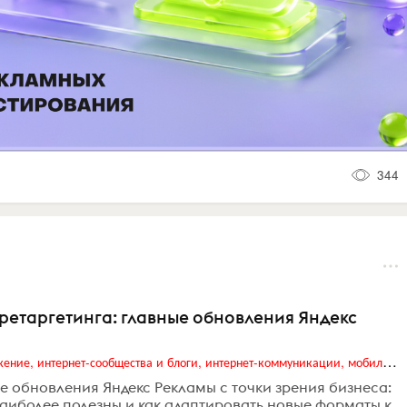
344
 ретаргетинга: главные обновления Яндекс
Digital (web-дизайн, интернет-реклама и продвижение, интернет-сообщества и блоги, интернет-коммуникации, мобильный маркетинг, реклама на цифровых экранах)
 обновления Яндекс Рекламы с точки зрения бизнеса:
наиболее полезны и как адаптировать новые форматы к