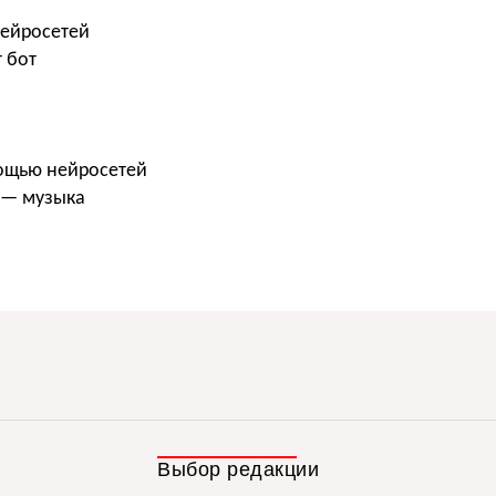
нейросетей
 бот
мощью нейросетей
а — музыка
Выбор редакции