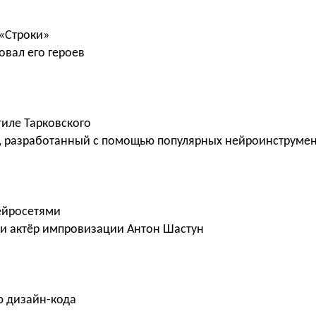
 «Строки»
вал его героев
тиле Тарковского
, разработанный с помощью популярных нейроинструме
ейросетями
 и актёр импровизации Антон Шастун
ю дизайн-кода