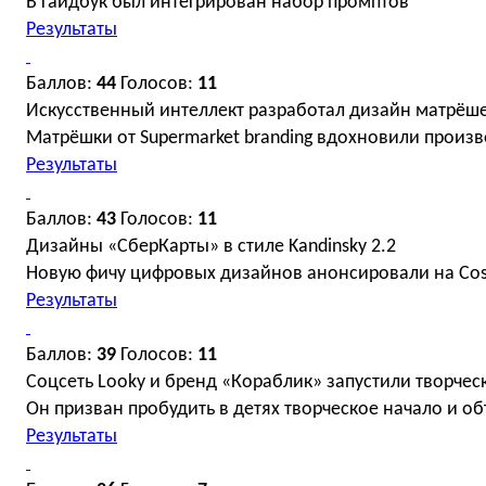
В гайдбук был интегрирован набор промптов
Результаты
Баллов:
44
Голосов:
11
Искусственный интеллект разработал дизайн матрёше
Матрёшки от Supermarket branding вдохновили произ
Результаты
Баллов:
43
Голосов:
11
Дизайны «СберКарты» в стиле Kandinsky 2.2
Новую фичу цифровых дизайнов анонсировали на C
Результаты
Баллов:
39
Голосов:
11
Соцсеть Looky и бренд «Кораблик» запустили творче
Он призван пробудить в детях творческое начало и о
Результаты