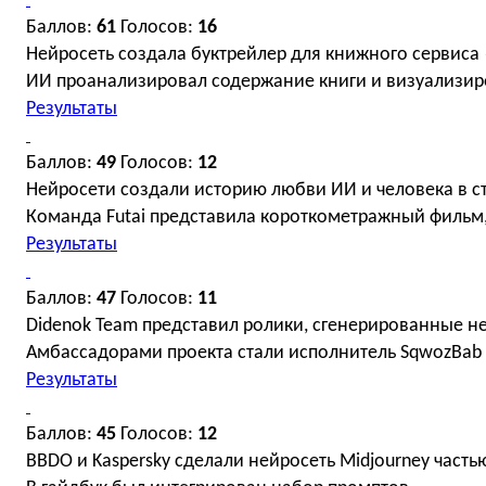
Баллов:
61
Голосов:
16
Нейросеть создала буктрейлер для книжного сервиса
ИИ проанализировал содержание книги и визуализиро
Результаты
Баллов:
49
Голосов:
12
Нейросети создали историю любви ИИ и человека в с
Команда Futai представила короткометражный фильм
Результаты
Баллов:
47
Голосов:
11
Didenok Team представил ролики, сгенерированные н
Амбассадорами проекта стали исполнитель SqwozBab
Результаты
Баллов:
45
Голосов:
12
BBDO и Kaspersky сделали нейросеть Midjourney часть