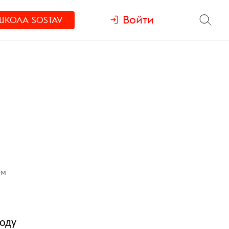
Войти
ШКОЛА
SOSTAV
ем
году