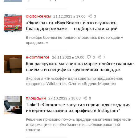
digital-кейсы
21.12.2023 в 19:00
3
«Экоигра» от «ВкусВилла» и что случилось
благодаря рекламе — подборка активаций
В ноябре бренды не только готовились к новогодним
праздникам
e-commerce
26.11.2022 в 19:00
3
7
Как раскрутить магазин на маркетплейсе: главные
приёмы и специфика крупнейших площадок
Эксперты
«
Тинькофф» дали советы по продвижению
товаров на Wildberries, Ozon и «Яндекс Маркете»
площадки
27.10.2022 в 18:03
3
Tinkoff eCommerce запустил сервис для создания
интернет-магазина из профиля в Instagram*
Решение призвано помочь предпринимателям перенести
информацию о своём бизнесе из заблокированной
соцсети