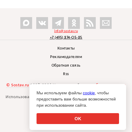
info@sostav.ru
+7 (495) 274-05-25
Контакты
Рекламодателям
Обратная связь
Rss
© Sostav.ru
1998-2026 Независимый проект
брендингового
агентства Depot
Мы используем файлы
cookie
, чтобы
Использование материалов Sostav.ru допустимо только при
предоставить вам больше возможностей
указании источника.
при использовании сайта.
Дизайн сайта -
Liqium
.
18+
OK