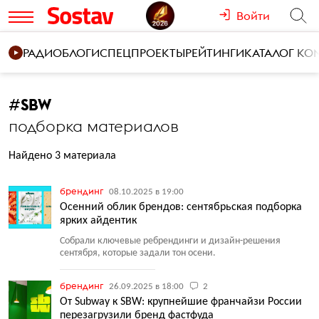
Войти
РАДИО
БЛОГИ
СПЕЦПРОЕКТЫ
РЕЙТИНГИ
КАТАЛОГ К
#
SBW
подборка материалов
Найдено 3 материала
брендинг
08.10.2025 в 19:00
Осенний облик брендов: сентябрьская подборка
ярких айдентик
Собрали ключевые ребрендинги и дизайн-решения
сентября, которые задали тон осени.
брендинг
26.09.2025 в 18:00
2
От Subway к SBW: крупнейшие франчайзи России
перезагрузили бренд фастфуда