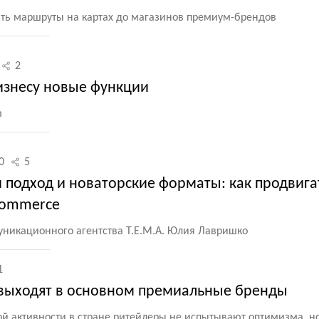
ить маршруты на картах до магазинов премиум-брендов
2
изнесу новые функции
m
0
5
подход и новаторские форматы: как продвига
commerce
уникационного агентства Т.Е.М.А. Юлия Лавришко
1
ю выходят в основном премиальные бренды
ой активности в стране ритейлеры не испытывают оптимизма, н