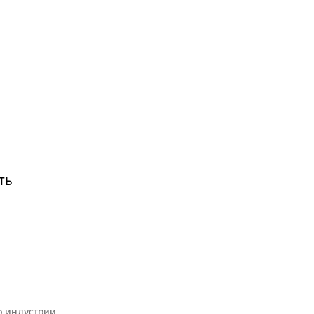
ть
о индустрии