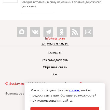
Сегодня вступили в силу изменения правил дорожного
движения
info@sostav.ru
+7 (495) 274-05-25
Контакты
Рекламодателям
Обратная связь
Rss
© Sostav.ru
1998-2026 Независимый проект
брендингового
агентства Depot
Мы используем файлы
cookie
, чтобы
Использование материалов Sostav.ru допустимо только при
предоставить вам больше возможностей
указании источника.
при использовании сайта.
Дизайн сайта -
Liqium
.
18+