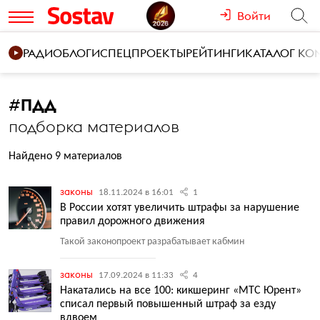
Войти
РАДИО
БЛОГИ
СПЕЦПРОЕКТЫ
РЕЙТИНГИ
КАТАЛОГ К
#
ПДД
подборка материалов
Найдено 9 материалов
законы
18.11.2024 в 16:01
1
В России хотят увеличить штрафы за нарушение
правил дорожного движения
Такой законопроект разрабатывает кабмин
законы
17.09.2024 в 11:33
4
Накатались на все 100: кикшеринг «МТС Юрент»
списал первый повышенный штраф за езду
вдвоем