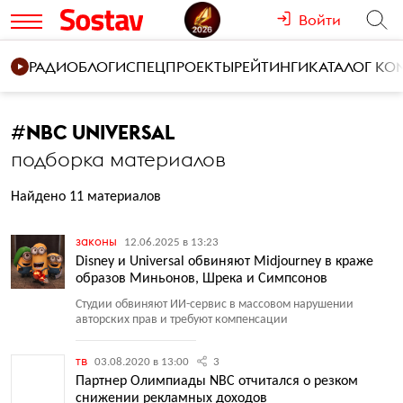
Войти
РАДИО
БЛОГИ
СПЕЦПРОЕКТЫ
РЕЙТИНГИ
КАТАЛОГ К
#
NBC UNIVERSAL
подборка материалов
Найдено 11 материалов
законы
12.06.2025 в 13:23
Disney и Universal обвиняют Midjourney в краже
образов Миньонов, Шрека и Симпсонов
Студии обвиняют ИИ-сервис в массовом нарушении
авторских прав и требуют компенсации
тв
03.08.2020 в 13:00
3
Партнер Олимпиады NBC отчитался о резком
снижении рекламных доходов