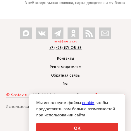
В неё входят умная колонка, парка-дождевик и футболка
info@sostav.ru
+7 (495) 274-05-25
Контакты
Рекламодателям
Обратная связь
Rss
© Sostav.ru
1998-2026 Независимый проект
брендингового
агентства Depot
Мы используем файлы
cookie
, чтобы
Использование материалов Sostav.ru допустимо только при
предоставить вам больше возможностей
указании источника.
при использовании сайта.
Дизайн сайта -
Liqium
.
18+
OK