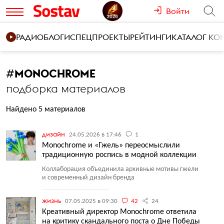
Войти
РАДИО
БЛОГИ
СПЕЦПРОЕКТЫ
РЕЙТИНГИ
КАТАЛОГ К
#
MONOCHROME
подборка материалов
Найдено 5 материалов
дизайн
24.05.2026 в 17:46
1
Monochrome и «Гжель» переосмыслили
традиционную роспись в модной коллекции
Коллаборация объединила архивные мотивы гжели
и современный дизайн бренда
жизнь
07.05.2025 в 09:30
42
24
Креативный директор Monochrome ответила
на критику скандального поста о Дне Победы