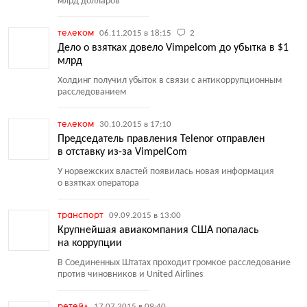
млрд долларов
телеком
06.11.2015 в 18:15
2
Дело о взятках довело Vimpelcom до убытка в $1
млрд
Холдинг получил убыток в связи с антикоррупционным
расследованием
телеком
30.10.2015 в 17:10
Председатель правления Telenor отправлен
в отставку из-за VimpelСom
У норвежских властей появилась новая информация
о взятках оператора
транспорт
09.09.2015 в 13:00
Крупнейшая авиакомпания США попалась
на коррупции
В Соединенных Штатах проходит громкое расследование
против чиновников и United Airlines
ретейл
17.07.2015 в 09:40