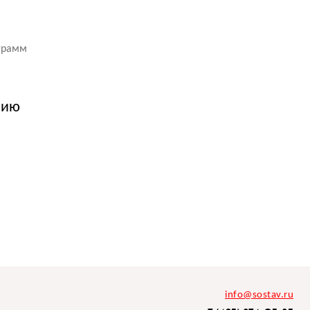
ограмм
нию
info@sostav.ru