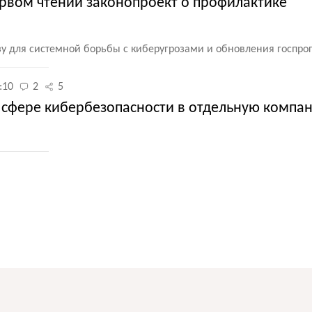
ервом чтении законопроект о профилактике
зу для системной борьбы с киберугрозами и обновления госпр
:10
2
5
 сфере кибербезопасности в отдельную компа