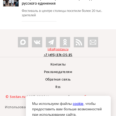
русского единения
Фестиваль в центре столицы посетили более 20 тыс.
зрителей
info@sostav.ru
+7 (495) 274-05-25
Контакты
Рекламодателям
Обратная связь
Rss
© Sostav.ru
1998-2026 Независимый проект
брендингового
агентства Depot
Мы используем файлы
cookie
, чтобы
Использование материалов Sostav.ru допустимо только при
предоставить вам больше возможностей
указании источника.
при использовании сайта.