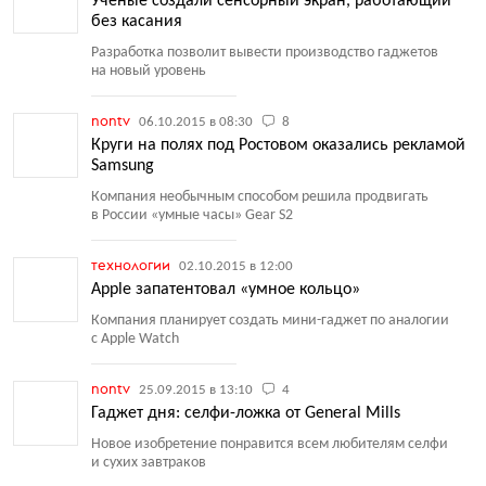
Ученые создали сенсорный экран, работающий
без касания
Разработка позволит вывести производство гаджетов
на новый уровень
nontv
06.10.2015 в 08:30
8
Круги на полях под Ростовом оказались рекламой
Samsung
Компания необычным способом решила продвигать
в России
«
умные часы» Gear S2
технологии
02.10.2015 в 12:00
Apple запатентовал «умное кольцо»
Компания планирует создать мини-гаджет по аналогии
с Apple Watch
nontv
25.09.2015 в 13:10
4
Гаджет дня: селфи-ложка от General Mills
Новое изобретение понравится всем любителям селфи
и сухих завтраков