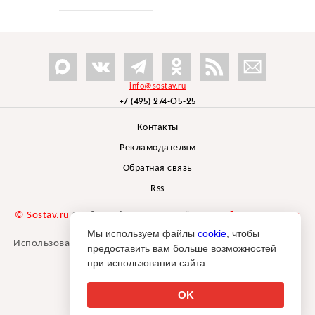
info@sostav.ru
+7 (495) 274-05-25
Контакты
Рекламодателям
Обратная связь
Rss
© Sostav.ru
1998-2026 Независимый проект
брендингового
агентства Depot
Мы используем файлы
cookie
, чтобы
Использование материалов Sostav.ru допустимо только при
предоставить вам больше возможностей
указании источника.
при использовании сайта.
Дизайн сайта -
Liqium
.
18+
OK