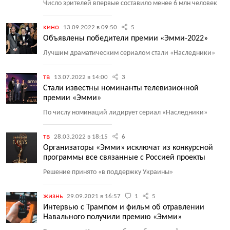
Число зрителей впервые составило менее 6 млн человек
кино
13.09.2022 в 09:50
5
Объявлены победители премии «Эмми-2022»
Лучшим драматическим сериалом стали
«
Наследники»
тв
13.07.2022 в 14:00
3
Стали известны номинанты телевизионной
премии «Эмми»
По числу номинаций лидирует сериал
«
Наследники»
тв
28.03.2022 в 18:15
6
Организаторы «Эмми» исключат из конкурсной
программы все связанные с Россией проекты
Решение принято
«
в поддержку Украины»
жизнь
29.09.2021 в 16:57
1
5
Интервью с Трампом и фильм об отравлении
Навального получили премию «Эмми»