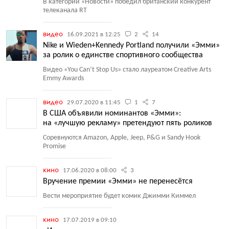
В категории
«
Новости» победил британский конкурент
телеканала RT
видео
16.09.2021 в 12:25
2
14
Nike и Wieden+Kennedy Portland получили «Эмми»
за ролик о единстве спортивного сообщества
Видео
«
You Can’t Stop Us» стало лауреатом Creative Arts
Emmy Awards
видео
29.07.2020 в 11:45
1
7
В США объявили номинантов «Эмми»:
на «лучшую рекламу» претендуют пять роликов
Соревнуются Amazon, Apple, Jeep, P&G и Sandy Hook
Promise
кино
17.06.2020 в 08:00
3
Вручение премии «Эмми» не перенесётся
Вести мероприятие будет комик Джимми Киммел
кино
17.07.2019 в 09:10